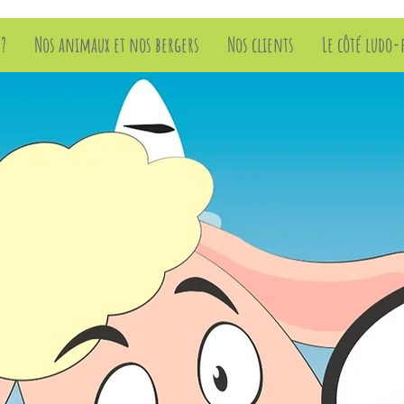
?
Nos animaux et nos bergers
Nos clients
Le côté ludo-
tion Le Pré D