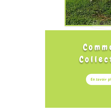
Comm
Collec
En savoir p