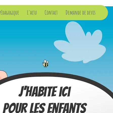
pédagogique
L'actu
Contact
Demande de devis
es Cités