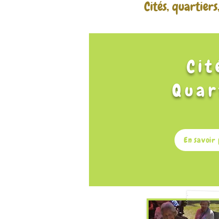
Cités, quartiers
Cit
Quar
En savoir 