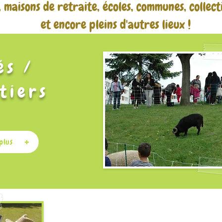
, maisons de retraite, écoles, communes, collect
et encore pleins d'autres lieux !
és /
tiers
plus