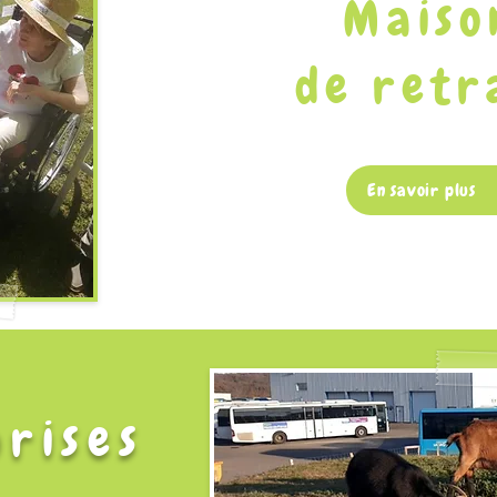
Maiso
de retr
En savoir plus
rises