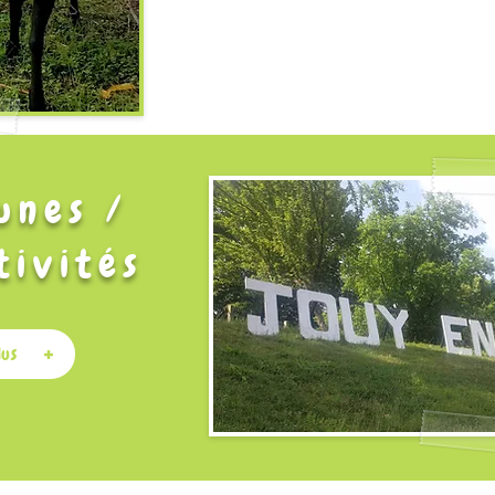
unes /
tivités
lus